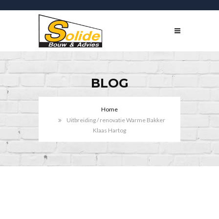
BLOG
Home
Uitbreiding / renovatie Warme Bakker
Klaas Hartog