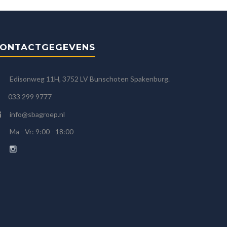
ONTACTGEGEVENS
Edisonweg 11H, 3752 LV Bunschoten Spakenburg.
033 299 9777
info@sbagroep.nl
Ma - Vr: 9:00 - 18:00