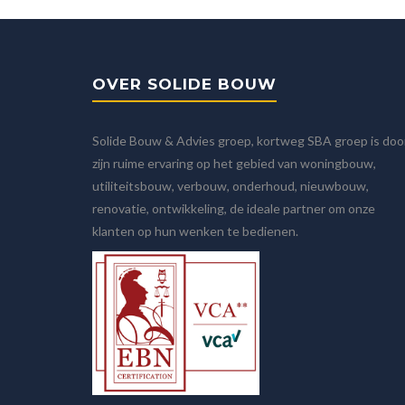
OVER SOLIDE BOUW
Solide Bouw & Advies groep, kortweg SBA groep is doo
zijn ruime ervaring op het gebied van woningbouw,
utiliteitsbouw, verbouw, onderhoud, nieuwbouw,
renovatie, ontwikkeling, de ideale partner om onze
klanten op hun wenken te bedienen.