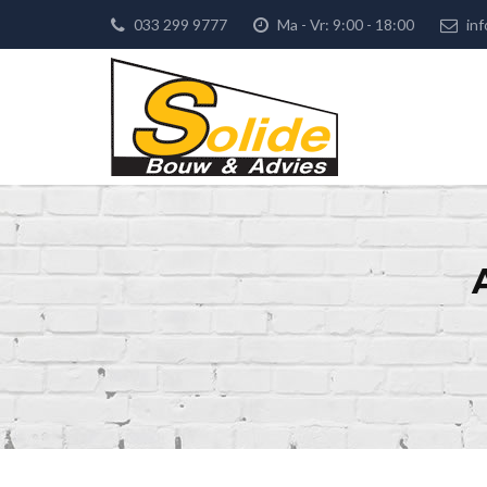
033 299 9777
Ma - Vr: 9:00 - 18:00
inf