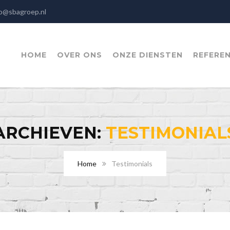
o@sbagroep.nl
HOME
OVER ONS
ONZE DIENSTEN
REFEREN
ARCHIEVEN:
TESTIMONIAL
Home
Testimonials