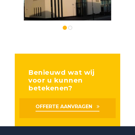
Benieuwd wat wij
voor u kunnen
betekenen?
OFFERTE AANVRAGEN