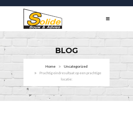
BLOG
Home
Uncategorized
Prachtig eindresultaat op een prachtige
locatie: