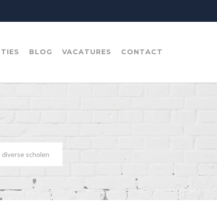
TIES
BLOG
VACATURES
CONTACT
 diverse scholen