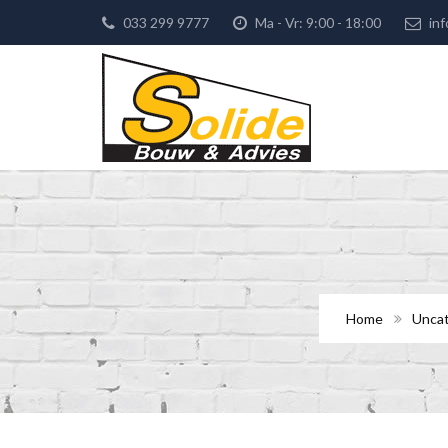
033 299 9777
Ma - Vr: 9:00 - 18:00
inf
Home
Uncat